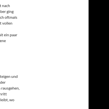
gt nach
ber ging
uch oftmals
t vollen
it ein paar
hene
teigen und
 der
h rausgehen,
hritt
leibt, wo