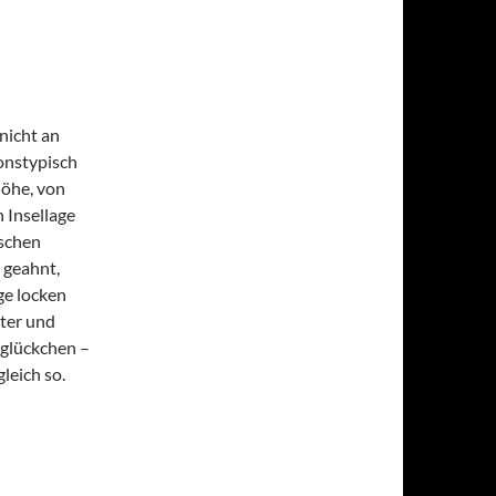
nicht an
ionstypisch
höhe, von
n Insellage
ischen
 geahnt,
ge locken
ter und
glückchen –
leich so.