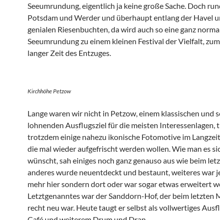
Seeumrundung, eigentlich ja keine große Sache. Doch ru
Potsdam und Werder und überhaupt entlang der Havel u
genialen Riesenbuchten, da wird auch so eine ganz norma
Seeumrundung zu einem kleinen Festival der Vielfalt, zum
langer Zeit des Entzuges.
Kirchhöhe Petzow
Lange waren wir nicht in Petzow, einem klassischen und s
lohnenden Ausflugsziel für die meisten Interessenlagen, 
trotzdem einige nahezu ikonische Fotomotive im Langzei
die mal wieder aufgefrischt werden wollen. Wie man es si
wünscht, sah einiges noch ganz genauso aus wie beim letz
anderes wurde neuentdeckt und bestaunt, weiteres war je
mehr hier sondern dort oder war sogar etwas erweitert w
Letztgenanntes war der Sanddorn-Hof, der beim letzten 
recht neu war. Heute taugt er selbst als vollwertiges Ausfl
Café und weiterem Drum und Dran.