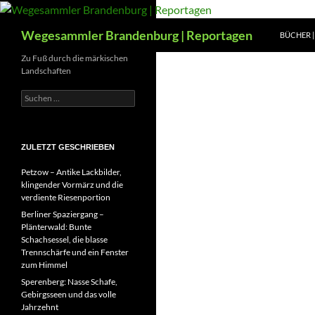
Zum
Inhalt
Suchen
Wegesammler Brandenburg | Reportagen
BÜCHER | 
springen
Zu Fuß durch die märkischen
Landschaften
Suchen
nach:
ZULETZT GESCHRIEBEN
Petzow – Antike Lackbilder,
klingender Vormärz und die
verdiente Riesenportion
Berliner Spaziergang –
Plänterwald: Bunte
Schachsessel, die blasse
Trennschärfe und ein Fenster
zum Himmel
Sperenberg: Nasse Schafe,
Gebirgsseen und das volle
Jahrzehnt