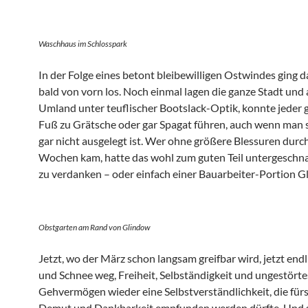
Waschhaus im Schlosspark
In der Folge eines betont bleibewilligen Ostwindes ging 
bald von vorn los. Noch einmal lagen die ganze Stadt und
Umland unter teuflischer Bootslack-Optik, konnte jeder 
Fuß zu Grätsche oder gar Spagat führen, auch wenn man s
gar nicht ausgelegt ist. Wer ohne größere Blessuren durc
Wochen kam, hatte das wohl zum guten Teil untergeschna
zu verdanken – oder einfach einer Bauarbeiter-Portion Gl
Obstgarten am Rand von Glindow
Jetzt, wo der März schon langsam greifbar wird, jetzt endl
und Schnee weg, Freiheit, Selbständigkeit und ungestörte
Gehvermögen wieder eine Selbstverständlichkeit, die fürs
Demut und Dankbarkeit empfunden werden dürfte. Und s