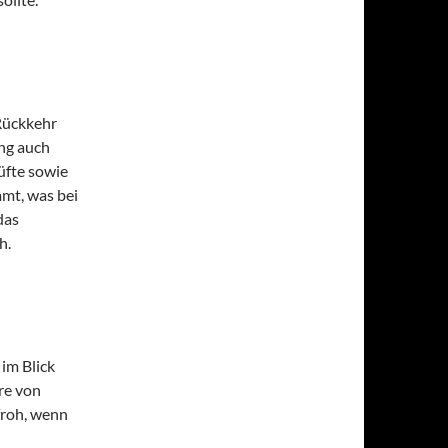
Rückkehr
ng auch
üfte sowie
mt, was bei
das
h.
im Blick
re von
froh, wenn