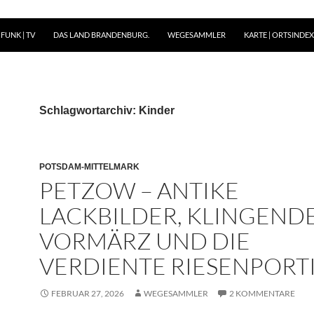
FUNK | TV
DAS LAND BRANDENBURG.
WEGESAMMLER
KARTE | ORTSINDEX 
Schlagwortarchiv: Kinder
POTSDAM-MITTELMARK
PETZOW – ANTIKE
LACKBILDER, KLINGEND
VORMÄRZ UND DIE
VERDIENTE RIESENPORT
FEBRUAR 27, 2026
WEGESAMMLER
2 KOMMENTARE