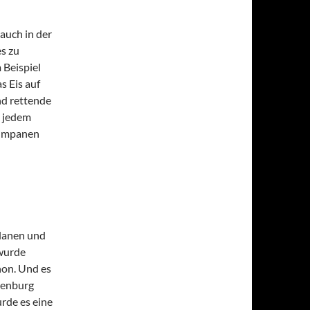
auch in der
es zu
 Beispiel
s Eis auf
nd rettende
i jedem
Kumpanen
planen und
 wurde
hon. Und es
denburg
urde es eine