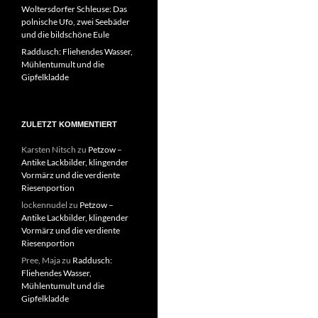
Woltersdorfer Schleuse: Das
polnische Ufo, zwei Seebäder
und die bildschöne Eule
Raddusch: Fliehendes Wasser,
Mühlentumult und die
Gipfelkladde
ZULETZT KOMMENTIERT
Karsten Nitsch
zu
Petzow –
Antike Lackbilder, klingender
Vormärz und die verdiente
Riesenportion
lockennudel
zu
Petzow –
Antike Lackbilder, klingender
Vormärz und die verdiente
Riesenportion
Pree, Maja
zu
Raddusch:
Fliehendes Wasser,
Mühlentumult und die
Gipfelkladde