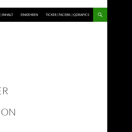
| INHALT
EINKEHREN
TICKER | FACEBK. | QDRAPICS
ER
ION