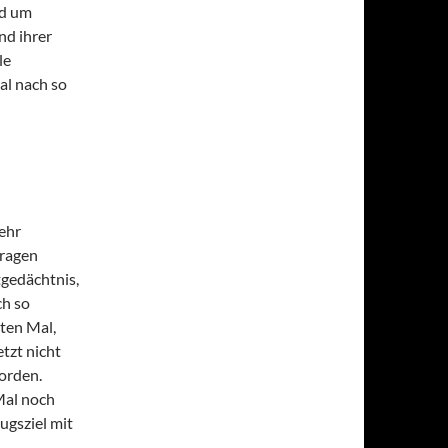
nd um
nd ihrer
le
al nach so
ehr
tragen
tgedächtnis,
ch so
ten Mal,
tzt nicht
orden.
Mal noch
ugsziel mit