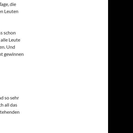
age, die
en Leuten
ss schon
 alle Leute
uen. Und
cht gewinnen
nd so sehr
h all das
sstehenden