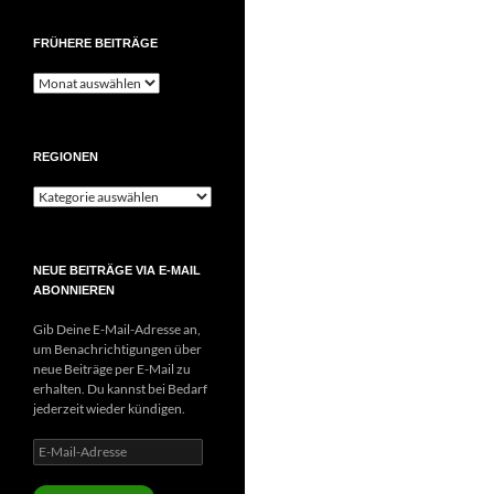
FRÜHERE BEITRÄGE
Frühere
Beiträge
REGIONEN
Regionen
NEUE BEITRÄGE VIA E-MAIL
ABONNIEREN
Gib Deine E-Mail-Adresse an,
um Benachrichtigungen über
neue Beiträge per E-Mail zu
erhalten. Du kannst bei Bedarf
jederzeit wieder kündigen.
E-
Mail-
Adresse