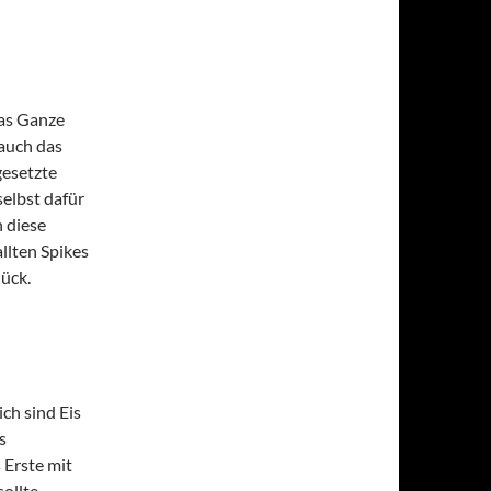
das Ganze
 auch das
gesetzte
elbst dafür
h diese
llten Spikes
ück.
ich sind Eis
s
 Erste mit
ollte.