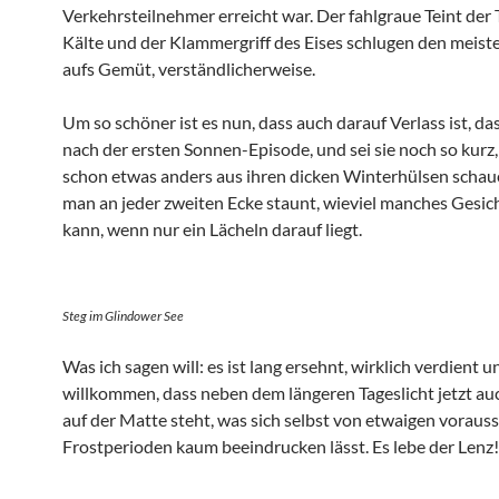
Verkehrsteilnehmer erreicht war. Der fahlgraue Teint der T
Kälte und der Klammergriff des Eises schlugen den meist
aufs Gemüt, verständlicherweise.
Um so schöner ist es nun, dass auch darauf Verlass ist, da
nach der ersten Sonnen-Episode, und sei sie noch so kurz,
schon etwas anders aus ihren dicken Winterhülsen scha
man an jeder zweiten Ecke staunt, wieviel manches Gesi
kann, wenn nur ein Lächeln darauf liegt.
Steg im Glindower See
Was ich sagen will: es ist lang ersehnt, wirklich verdient u
willkommen, dass neben dem längeren Tageslicht jetzt auc
auf der Matte steht, was sich selbst von etwaigen vorau
Frostperioden kaum beeindrucken lässt. Es lebe der Lenz!