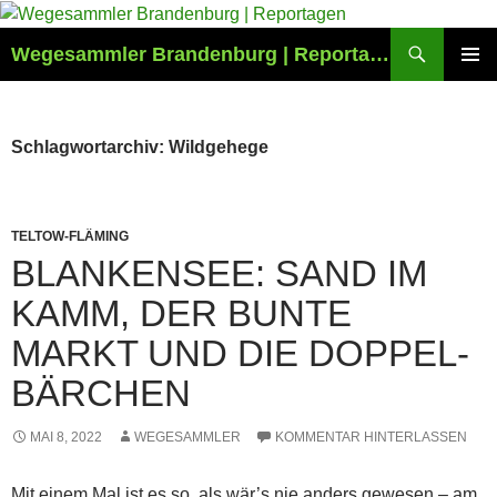
Zum
Inhalt
Suchen
Wegesammler Brandenburg | Reportagen
springen
PRIMÄR
MENÜ
Schlagwortarchiv: Wildgehege
TELTOW-FLÄMING
BLANKENSEE: SAND IM
KAMM, DER BUNTE
MARKT UND DIE DOPPEL-
BÄRCHEN
MAI 8, 2022
WEGESAMMLER
KOMMENTAR HINTERLASSEN
Mit einem Mal ist es so, als wär’s nie anders gewesen – am