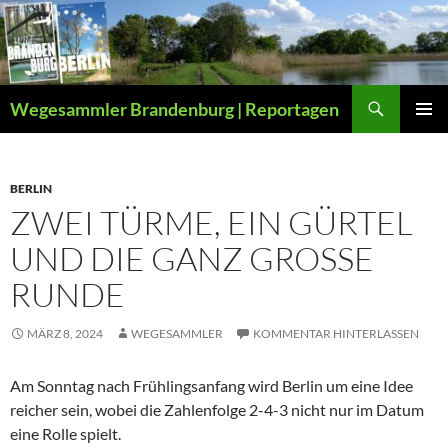
Zum
Inhalt
springen
Suchen
Wegesammler Brandenburg | Reportagen
PRIMÄR
MENÜ
BERLIN
ZWEI TÜRME, EIN GÜRTEL
UND DIE GANZ GROSSE R
UNDE
MÄRZ 8, 2024
WEGESAMMLER
KOMMENTAR HINTERLASSEN
Am Sonntag nach Frühlingsanfang wird Berlin um eine Idee
reicher sein, wobei die Zahlenfolge 2-4-3 nicht nur im Datum
eine Rolle spielt.