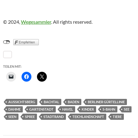
© 2024,
Wegesammler
. All rights reserved.
TEILEN MIT:
AUSSICHTSBERG
BACHTAL
BADEN
BERLINER GÜRTELLINIE
DAHME
GARTENSTADT
HAVEL
KINDER
S-BAHN
SEE
SEEN
SPREE
STADTRAND
TEICHLANDSCHAFT
TIERE