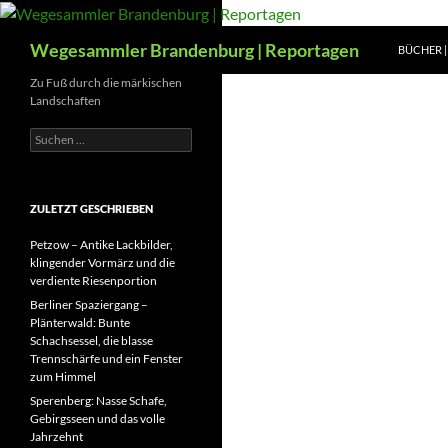
Zum
Inhalt
Suchen
Wegesammler Brandenburg | Reportagen
BÜCHER | 
springen
Zu Fuß durch die märkischen
Landschaften
Suchen
nach:
ZULETZT GESCHRIEBEN
Petzow – Antike Lackbilder,
klingender Vormärz und die
verdiente Riesenportion
Berliner Spaziergang –
Plänterwald: Bunte
Schachsessel, die blasse
Trennschärfe und ein Fenster
zum Himmel
Sperenberg: Nasse Schafe,
Gebirgsseen und das volle
Jahrzehnt