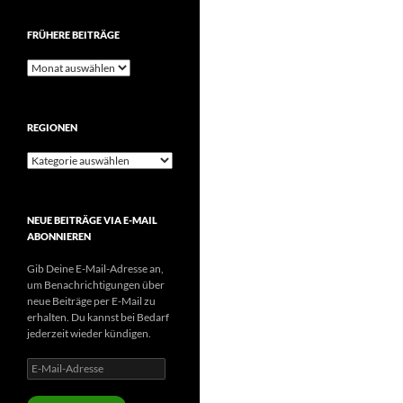
FRÜHERE BEITRÄGE
Frühere
Beiträge
REGIONEN
Regionen
NEUE BEITRÄGE VIA E-MAIL
ABONNIEREN
Gib Deine E-Mail-Adresse an,
um Benachrichtigungen über
neue Beiträge per E-Mail zu
erhalten. Du kannst bei Bedarf
jederzeit wieder kündigen.
E-
Mail-
Adresse