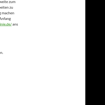
tweite zum
beiten zu
ig machen
 Anfang
inie.de/
ans
n.