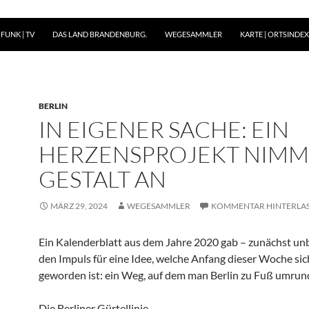
FUNK | TV
DAS LAND BRANDENBURG.
WEGESAMMLER
KARTE | ORTSINDEX 
BERLIN
IN EIGENER SACHE: EIN
HERZENSPROJEKT NIMM
GESTALT AN
MÄRZ 29, 2024
WEGESAMMLER
KOMMENTAR HINTERLA
Ein Kalenderblatt aus dem Jahre 2020 gab – zunächst un
den Impuls für eine Idee, welche Anfang dieser Woche sic
geworden ist: ein Weg, auf dem man Berlin zu Fuß umrun
Die Berliner Gürtellinie.