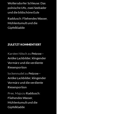
Woltersdorfer Schleuse: Das
polnische Ufo, zwei Seebäder
und die bildschöne Eule
Raddusch: Fliehendes Wasser,
Mühlentumult und die
Gipfelkladde
ZULETZT KOMMENTIERT
Karsten Nitsch
zu
Petzow –
Antike Lackbilder, klingender
Vormärz und die verdiente
Riesenportion
lockennudel
zu
Petzow –
Antike Lackbilder, klingender
Vormärz und die verdiente
Riesenportion
Pree, Maja
zu
Raddusch:
Fliehendes Wasser,
Mühlentumult und die
Gipfelkladde