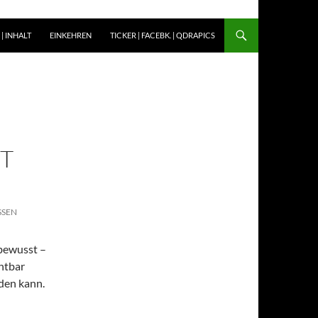
| INHALT
EINKEHREN
TICKER | FACEBK. | QDRAPICS
T
SSEN
bewusst –
htbar
den kann.