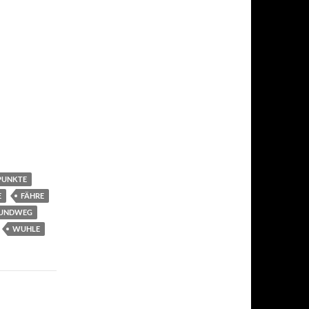
PUNKTE
E
FÄHRE
UNDWEG
WUHLE