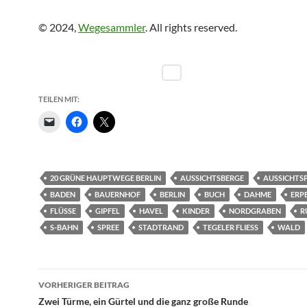
© 2024,
Wegesammler
. All rights reserved.
TEILEN MIT:
20 GRÜNE HAUPTWEGE BERLIN
AUSSICHTSBERGE
AUSSICHTS
BADEN
BAUERNHOF
BERLIN
BUCH
DAHME
ERP
FLÜSSE
GIPFEL
HAVEL
KINDER
NORDGRABEN
R
S-BAHN
SPREE
STADTRAND
TEGELER FLIESS
WALD
Beitragsnavigation
VORHERIGER BEITRAG
Zwei Türme, ein Gürtel und die ganz große Runde