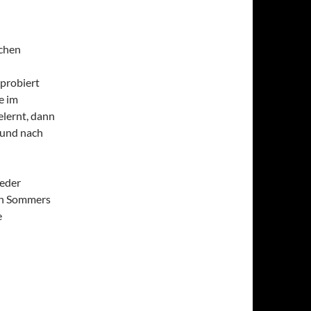
ichen
sprobiert
e im
lernt, dann
 und nach
ieder
ten Sommers
e