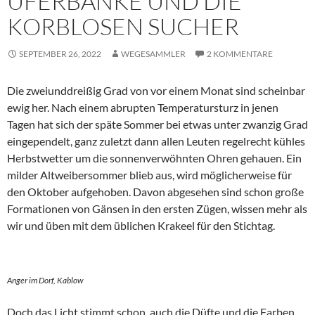
UFERBÄNKE UND DIE
KORBLOSEN SUCHER
SEPTEMBER 26, 2022
WEGESAMMLER
2 KOMMENTARE
Die zweiunddreißig Grad von vor einem Monat sind scheinbar
ewig her. Nach einem abrupten Temperatursturz in jenen
Tagen hat sich der späte Sommer bei etwas unter zwanzig Grad
eingependelt, ganz zuletzt dann allen Leuten regelrecht kühles
Herbstwetter um die sonnenverwöhnten Ohren gehauen. Ein
milder Altweibersommer blieb aus, wird möglicherweise für
den Oktober aufgehoben. Davon abgesehen sind schon große
Formationen von Gänsen in den ersten Zügen, wissen mehr als
wir und üben mit dem üblichen Krakeel für den Stichtag.
Anger im Dorf, Kablow
Doch das Licht stimmt schon, auch die Düfte und die Farben,