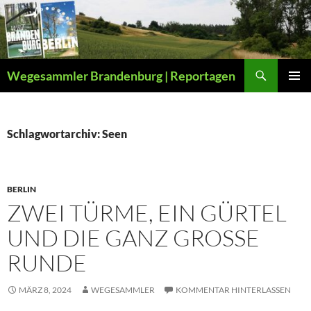
Zum
Inhalt
springen
Suchen
Wegesammler Brandenburg | Reportagen
PRIMÄR
MENÜ
Schlagwortarchiv: Seen
BERLIN
ZWEI TÜRME, EIN GÜRTEL
UND DIE GANZ GROSSE R
UNDE
MÄRZ 8, 2024
WEGESAMMLER
KOMMENTAR HINTERLASSEN