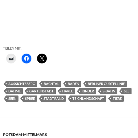
TEILEN MIT:
AUSSICHTSBERG
BACHTAL
BADEN
BERLINER GÜRTELLINIE
DAHME
GARTENSTADT
HAVEL
KINDER
S-BAHN
SEE
SEEN
SPREE
STADTRAND
TEICHLANDSCHAFT
TIERE
POTSDAM-MITTELMARK