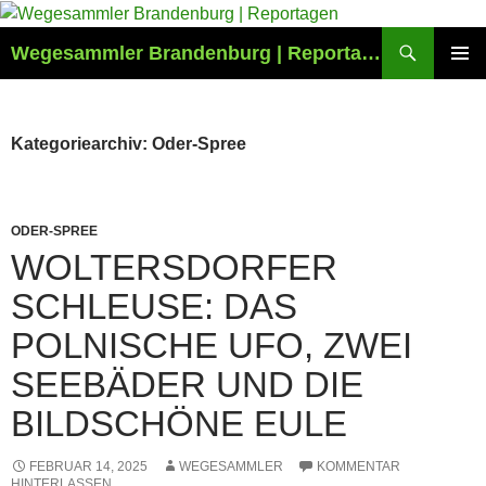
Zum
Inhalt
Suchen
Wegesammler Brandenburg | Reportagen
springen
PRIMÄR
MENÜ
Kategoriearchiv: Oder-Spree
ODER-SPREE
WOLTERSDORFER
SCHLEUSE: DAS
POLNISCHE UFO, ZWEI
SEEBÄDER UND DIE
BILDSCHÖNE EULE
FEBRUAR 14, 2025
WEGESAMMLER
KOMMENTAR
HINTERLASSEN