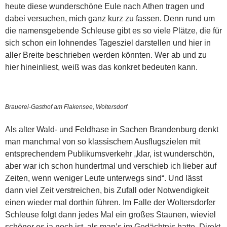
heute diese wunderschöne Eule nach Athen tragen und
dabei versuchen, mich ganz kurz zu fassen. Denn rund um
die namensgebende Schleuse gibt es so viele Plätze, die für
sich schon ein lohnendes Tagesziel darstellen und hier in
aller Breite beschrieben werden könnten. Wer ab und zu
hier hineinliest, weiß was das konkret bedeuten kann.
Brauerei-Gasthof am Flakensee, Woltersdorf
Als alter Wald- und Feldhase in Sachen Brandenburg denkt
man manchmal von so klassischem Ausflugszielen mit
entsprechendem Publikumsverkehr „klar, ist wunderschön,
aber war ich schon hundertmal und verschieb ich lieber auf
Zeiten, wenn weniger Leute unterwegs sind“. Und lässt
dann viel Zeit verstreichen, bis Zufall oder Notwendigkeit
einen wieder mal dorthin führen. Im Falle der Woltersdorfer
Schleuse folgt dann jedes Mal ein großes Staunen, wieviel
schöner es ja noch ist, als man’s im Gedächtnis hatte. Direkt