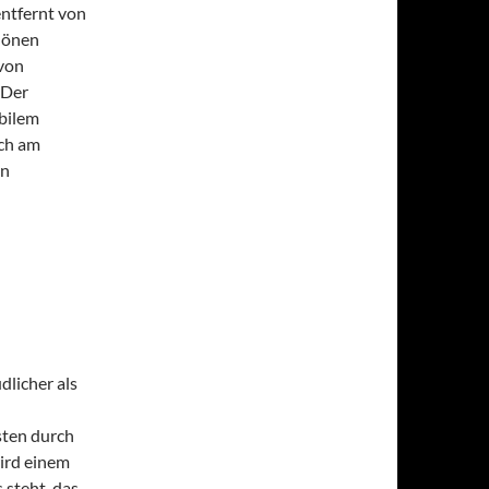
entfernt von
hönen
 von
 Der
obilem
uch am
in
dlicher als
sten durch
ird einem
 steht, das