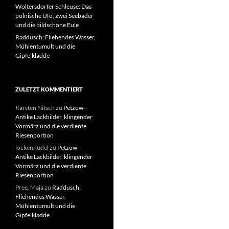
Woltersdorfer Schleuse: Das
polnische Ufo, zwei Seebäder
und die bildschöne Eule
Raddusch: Fliehendes Wasser,
Mühlentumult und die
Gipfelkladde
ZULETZT KOMMENTIERT
Karsten Nitsch
zu
Petzow –
Antike Lackbilder, klingender
Vormärz und die verdiente
Riesenportion
lockennudel
zu
Petzow –
Antike Lackbilder, klingender
Vormärz und die verdiente
Riesenportion
Pree, Maja
zu
Raddusch:
Fliehendes Wasser,
Mühlentumult und die
Gipfelkladde