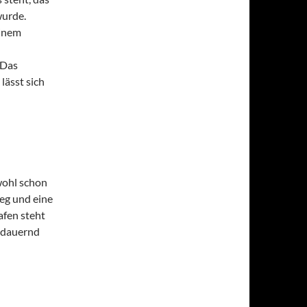
wurde.
einem
 Das
lässt sich
wohl schon
eg und eine
fen steht
usdauernd