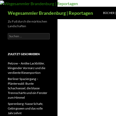
Zum
Inhalt
Suchen
Wegesammler Brandenburg | Reportagen
BÜCHER | 
springen
Zu Fuß durch die märkischen
Landschaften
Suchen
nach:
ZULETZT GESCHRIEBEN
Petzow – Antike Lackbilder,
klingender Vormärz und die
verdiente Riesenportion
Berliner Spaziergang –
Plänterwald: Bunte
Schachsessel, die blasse
Trennschärfe und ein Fenster
zum Himmel
Sperenberg: Nasse Schafe,
Gebirgsseen und das volle
Jahrzehnt