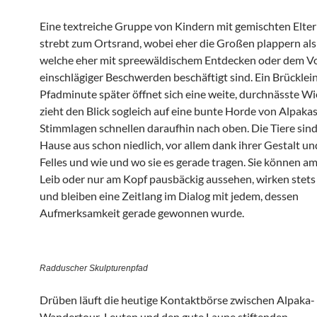
Eine textreiche Gruppe von Kindern mit gemischten Elter
strebt zum Ortsrand, wobei eher die Großen plappern als 
welche eher mit spreewäldischem Entdecken oder dem V
einschlägiger Beschwerden beschäftigt sind. Ein Brücklei
Pfadminute später öffnet sich eine weite, durchnässte W
zieht den Blick sogleich auf eine bunte Horde von Alpakas
Stimmlagen schnellen daraufhin nach oben. Die Tiere sind
Hause aus schon niedlich, vor allem dank ihrer Gestalt un
Felles und wie und wo sie es gerade tragen. Sie können a
Leib oder nur am Kopf pausbäckig aussehen, wirken stets 
und bleiben eine Zeitlang im Dialog mit jedem, dessen
Aufmerksamkeit gerade gewonnen wurde.
Radduscher Skulpturenpfad
Drüben läuft die heutige Kontaktbörse zwischen Alpaka-
Wandertour-Leuten und den gute Laune stiftenden,