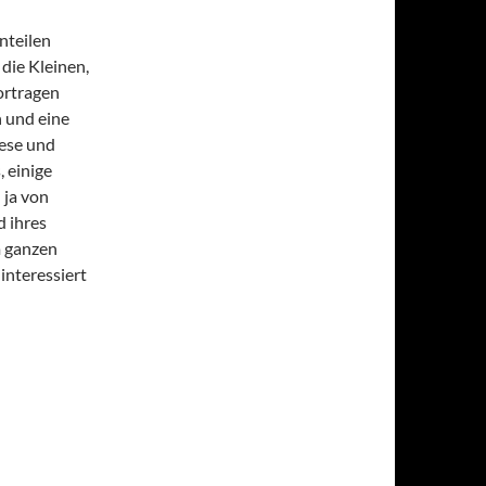
nteilen
die Kleinen,
ortragen
n und eine
iese und
, einige
 ja von
d ihres
m ganzen
interessiert