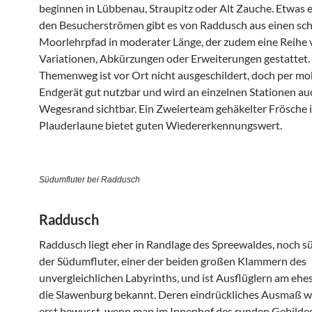
beginnen in Lübbenau, Straupitz oder Alt Zauche. Etwas 
den Besucherströmen gibt es von Raddusch aus einen sc
Moorlehrpfad in moderater Länge, der zudem eine Reihe
Variationen, Abkürzungen oder Erweiterungen gestattet.
Themenweg ist vor Ort nicht ausgeschildert, doch per m
Endgerät gut nutzbar und wird an einzelnen Stationen a
Wegesrand sichtbar. Ein Zweierteam gehäkelter Frösche 
Plauderlaune bietet guten Wiedererkennungswert.
Südumfluter bei Raddusch
Raddusch
Raddusch liegt eher in Randlage des Spreewaldes, noch sü
der Südumfluter, einer der beiden großen Klammern des
unvergleichlichen Labyrinths, und ist Ausflüglern am ehe
die Slawenburg bekannt. Deren eindrückliches Ausmaß w
erst bewusst, wenn man im Innenhof des runden Gebildes