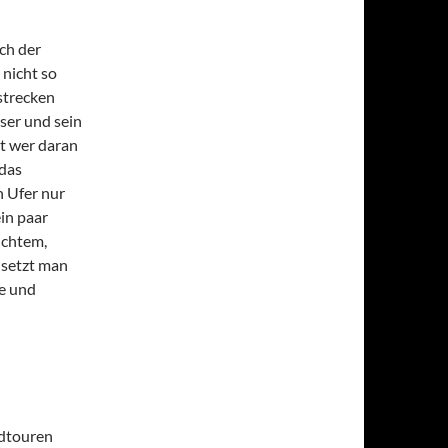
ch der
 nicht so
strecken
ser und sein
st wer daran
 das
n Ufer nur
in paar
lichtem,
 setzt man
e und
ndtouren