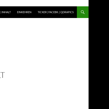
| INHALT
EINKEHREN
TICKER | FACEBK. | QDRAPICS
S
T