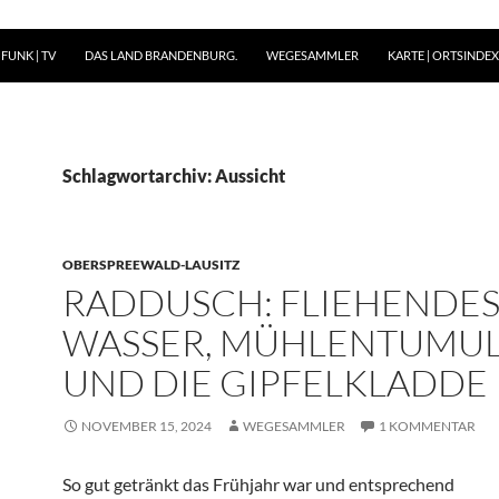
FUNK | TV
DAS LAND BRANDENBURG.
WEGESAMMLER
KARTE | ORTSINDEX 
Schlagwortarchiv: Aussicht
OBERSPREEWALD-LAUSITZ
RADDUSCH: FLIEHENDE
WASSER, MÜHLENTUMUL
UND DIE GIPFELKLADDE
NOVEMBER 15, 2024
WEGESAMMLER
1 KOMMENTAR
So gut getränkt das Frühjahr war und entsprechend