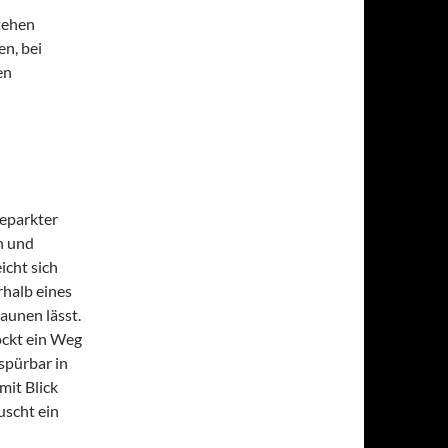
tehen
n, bei
en
geparkter
n und
icht sich
rhalb eines
aunen lässt.
lockt ein Weg
spürbar in
mit Blick
uscht ein