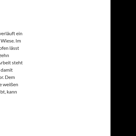
erläuft ein
 Wiese. Im
fen lässt
 zehn
rbeit steht
 damit
or. Dem
ie weißen
ibt, kann