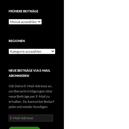
FRÜHERE BEITRÄGE
Frühere
Beiträge
REGIONEN
Regionen
NEUE BEITRÄGE VIA E-MAIL
ABONNIEREN
Gib Deine E-Mail-Adresse an,
um Benachrichtigungen über
neue Beiträge per E-Mail zu
erhalten. Du kannst bei Bedarf
jederzeit wieder kündigen.
E-
Mail-
Adresse