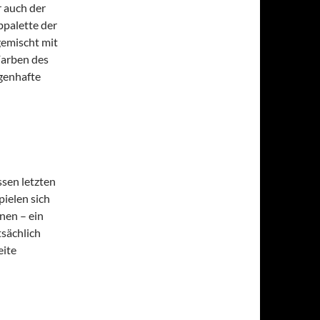
r auch der
bpalette der
emischt mit
Farben des
agenhafte
ssen letzten
ielen sich
nen – ein
tsächlich
eite