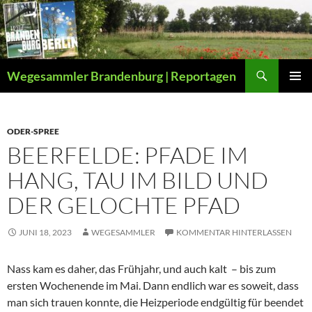
Zum
Inhalt
springen
Suchen
Wegesammler Brandenburg | Reportagen
PRIMÄR
MENÜ
ODER-SPREE
BEERFELDE: PFADE IM
HANG, TAU IM BILD UND
DER GELOCHTE PFAD
JUNI 18, 2023
WEGESAMMLER
KOMMENTAR HINTERLASSEN
Nass kam es daher, das Frühjahr, und auch kalt ­ – bis zum
ersten Wochenende im Mai. Dann endlich war es soweit, dass
man sich trauen konnte, die Heizperiode endgültig für beendet