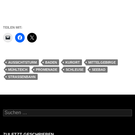
TEILEN MIT:
AUSSICHTSTURM
BADEN
KURORT
MITTELGEBIRGE
MÜHLTEICH
PROMENADE
SCHLEUSE
SEEBAD
STRASSENBAHN
Suchen
nach:
ZULETZT GESCHRIEBEN