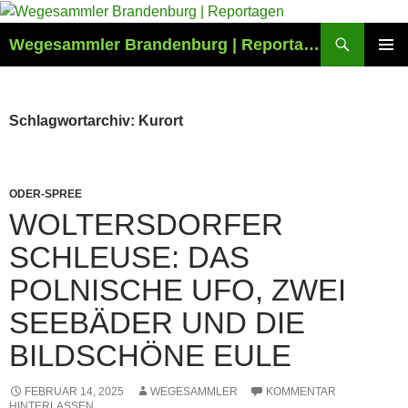
Zum
Inhalt
Suchen
Wegesammler Brandenburg | Reportagen
springen
PRIMÄR
MENÜ
Schlagwortarchiv: Kurort
ODER-SPREE
WOLTERSDORFER
SCHLEUSE: DAS
POLNISCHE UFO, ZWEI
SEEBÄDER UND DIE
BILDSCHÖNE EULE
FEBRUAR 14, 2025
WEGESAMMLER
KOMMENTAR
HINTERLASSEN