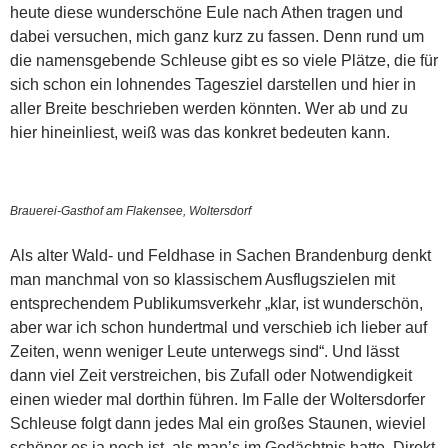
heute diese wunderschöne Eule nach Athen tragen und
dabei versuchen, mich ganz kurz zu fassen. Denn rund um
die namensgebende Schleuse gibt es so viele Plätze, die für
sich schon ein lohnendes Tagesziel darstellen und hier in
aller Breite beschrieben werden könnten. Wer ab und zu
hier hineinliest, weiß was das konkret bedeuten kann.
Brauerei-Gasthof am Flakensee, Woltersdorf
Als alter Wald- und Feldhase in Sachen Brandenburg denkt
man manchmal von so klassischem Ausflugszielen mit
entsprechendem Publikumsverkehr „klar, ist wunderschön,
aber war ich schon hundertmal und verschieb ich lieber auf
Zeiten, wenn weniger Leute unterwegs sind“. Und lässt
dann viel Zeit verstreichen, bis Zufall oder Notwendigkeit
einen wieder mal dorthin führen. Im Falle der Woltersdorfer
Schleuse folgt dann jedes Mal ein großes Staunen, wieviel
schöner es ja noch ist, als man’s im Gedächtnis hatte. Direkt