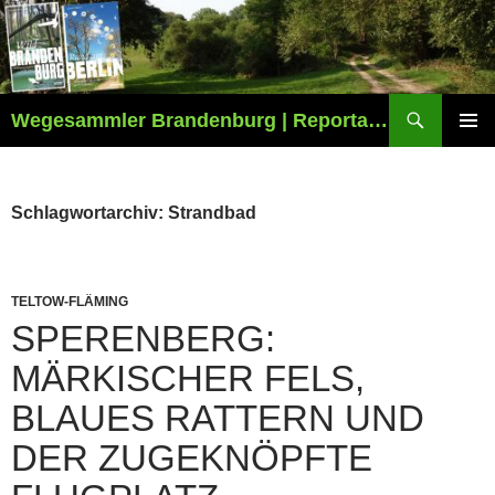
Zum
Inhalt
springen
Suchen
Wegesammler Brandenburg | Reportagen
PRIMÄR
MENÜ
Schlagwortarchiv: Strandbad
TELTOW-FLÄMING
SPERENBERG:
MÄRKISCHER FELS,
BLAUES RATTERN UND
DER ZUGEKNÖPFTE