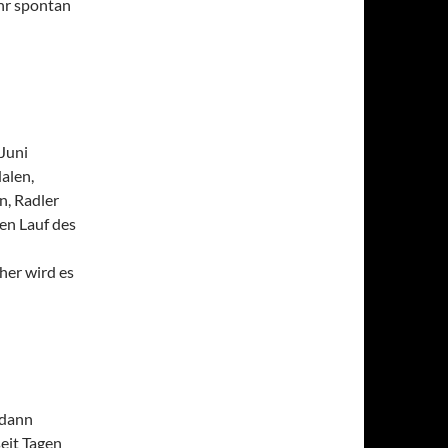
hr spontan
Juni
alen,
n, Radler
den Lauf des
her wird es
 dann
eit Tagen