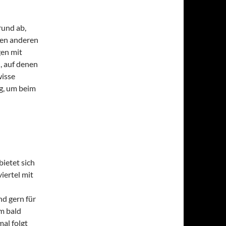
rund ab,
inen anderen
gen mit
, auf denen
wisse
g, um beim
ietet sich
iertel mit
nd gern für
m bald
al folgt