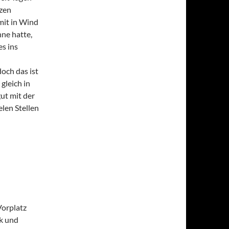
uzen
mit in Wind
ne hatte,
es ins
doch das ist
gleich in
ut mit der
elen Stellen
Vorplatz
rk und