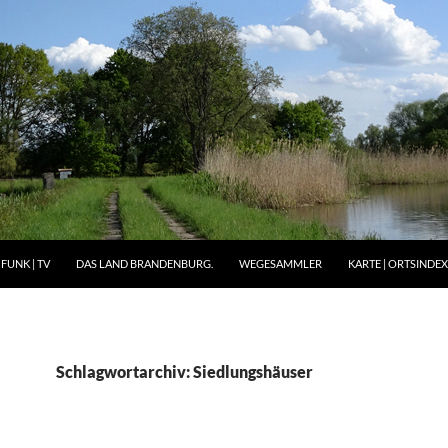
FUNK | TV
DAS LAND BRANDENBURG.
WEGESAMMLER
KARTE | ORTSINDEX 
Schlagwortarchiv: Siedlungshäuser