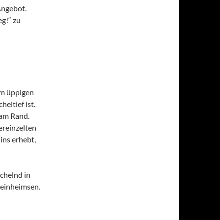
Angebot.
g!“ zu
em üppigen
eltief ist.
 am Rand.
ereinzelten
ins erhebt,
chelnd in
 einheimsen.