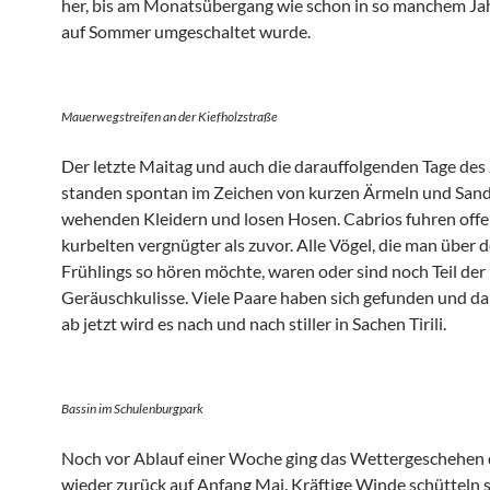
her, bis am Monatsübergang wie schon in so manchem Ja
auf Sommer umgeschaltet wurde.
Mauerwegstreifen an der Kiefholzstraße
Der letzte Maitag und auch die darauffolgenden Tage des 
standen spontan im Zeichen von kurzen Ärmeln und Sand
wehenden Kleidern und losen Hosen. Cabrios fuhren offe
kurbelten vergnügter als zuvor. Alle Vögel, die man über 
Frühlings so hören möchte, waren oder sind noch Teil der
Geräuschkulisse. Viele Paare haben sich gefunden und da
ab jetzt wird es nach und nach stiller in Sachen Tirili.
Bassin im Schulenburgpark
Noch vor Ablauf einer Woche ging das Wettergeschehen
wieder zurück auf Anfang Mai. Kräftige Winde schütteln s