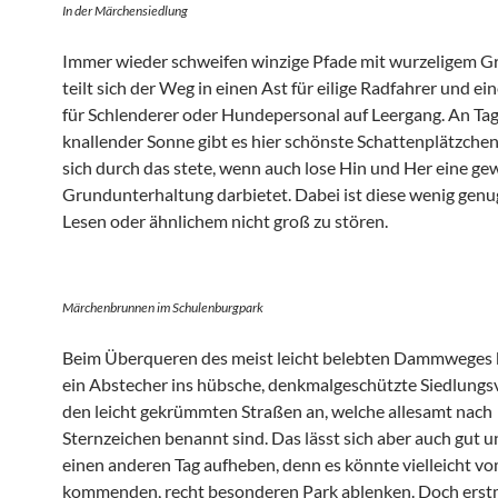
In der Märchensiedlung
Immer wieder schweifen winzige Pfade mit wurzeligem G
teilt sich der Weg in einen Ast für eilige Radfahrer und e
für Schlenderer oder Hundepersonal auf Leergang. An Ta
knallender Sonne gibt es hier schönste Schattenplätzchen
sich durch das stete, wenn auch lose Hin und Her eine ge
Grundunterhaltung darbietet. Dabei ist diese wenig genu
Lesen oder ähnlichem nicht groß zu stören.
Märchenbrunnen im Schulenburgpark
Beim Überqueren des meist leicht belebten Dammweges b
ein Abstecher ins hübsche, denkmalgeschützte Siedlungsv
den leicht gekrümmten Straßen an, welche allesamt nach
Sternzeichen benannt sind. Das lässt sich aber auch gut u
einen anderen Tag aufheben, denn es könnte vielleicht vo
kommenden, recht besonderen Park ablenken. Doch erstm