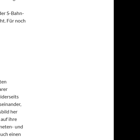
der S-Bahn-
cht. Für noch
ten
arer
iderseits
useinander,
bild her
auf ihre
aneten- und
auch einen