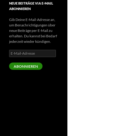
NEUE BEITRÄGE VIA E-MAIL
ABONNIEREN
Gib Deine E-Mail-Adresse an,
um Benachrichtigungen über
neue Beiträge per E-Mail zu
erhalten. Du kannst bei Bedarf
jederzeit wieder kündigen.
E-
Mail-
Adresse
ABONNIEREN