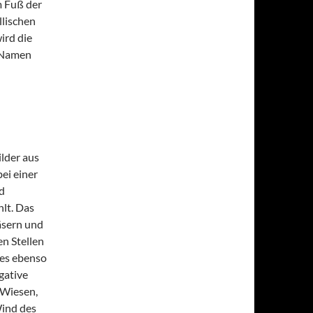
m Fuß der
llischen
ird die
n Namen
lder aus
ei einer
d
lt. Das
äsern und
n Stellen
 es ebenso
egative
 Wiesen,
ind des