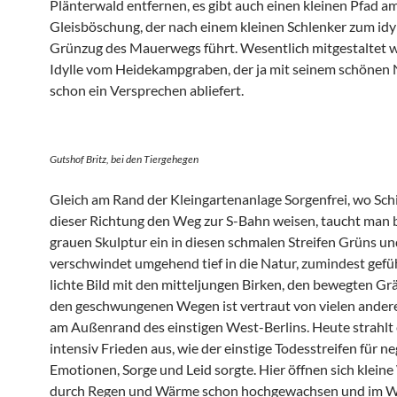
Plänterwald entfernen, es gibt auch einen kleinen Pfad a
Gleisböschung, der nach einem kleinen Schlenker zum idy
Grünzug des Mauerwegs führt. Wesentlich mitgestaltet w
Idylle vom Heidekampgraben, der ja mit seinem schöne
schon ein Versprechen abliefert.
Gutshof Britz, bei den Tiergehegen
Gleich am Rand der Kleingartenanlage Sorgenfrei, wo Schi
dieser Richtung den Weg zur S-Bahn weisen, taucht man b
grauen Skulptur ein in diesen schmalen Streifen Grüns un
verschwindet umgehend tief in die Natur, zumindest gefüh
lichte Bild mit den mitteljungen Birken, den bewegten Gr
den geschwungenen Wegen ist vertraut von vielen andere
am Außenrand des einstigen West-Berlins. Heute strahlt
intensiv Frieden aus, wie der einstige Todesstreifen für n
Emotionen, Sorge und Leid sorgte. Hier öffnen sich kleine
durch Regen und Wärme schon hochgewachsen und im W