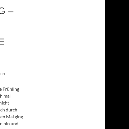
G –
E
SEN
e Frühling
ch mal
nicht
sch durch
en Mai ging
n hin und