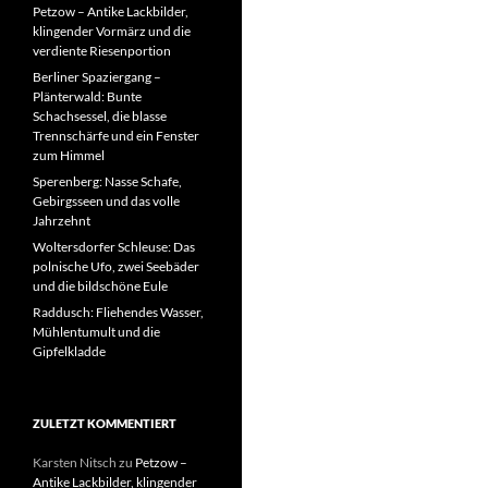
Petzow – Antike Lackbilder,
klingender Vormärz und die
verdiente Riesenportion
Berliner Spaziergang –
Plänterwald: Bunte
Schachsessel, die blasse
Trennschärfe und ein Fenster
zum Himmel
Sperenberg: Nasse Schafe,
Gebirgsseen und das volle
Jahrzehnt
Woltersdorfer Schleuse: Das
polnische Ufo, zwei Seebäder
und die bildschöne Eule
Raddusch: Fliehendes Wasser,
Mühlentumult und die
Gipfelkladde
ZULETZT KOMMENTIERT
Karsten Nitsch
zu
Petzow –
Antike Lackbilder, klingender