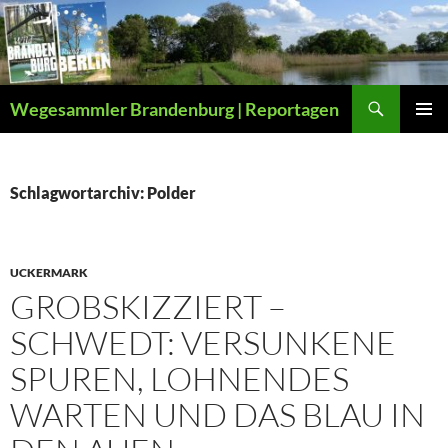
Zum
Inhalt
springen
Suchen
Wegesammler Brandenburg | Reportagen
PRIMÄR
MENÜ
Schlagwortarchiv: Polder
UCKERMARK
GROBSKIZZIERT –
SCHWEDT: VERSUNKENE
SPUREN, LOHNENDES
WARTEN UND DAS BLAU IN