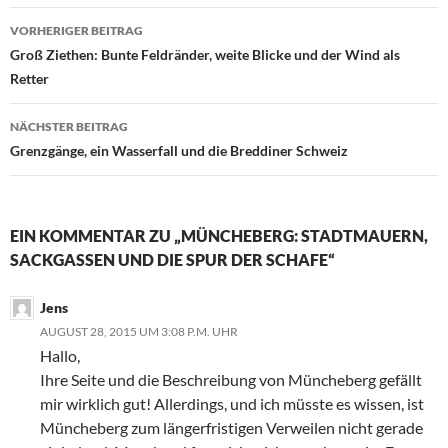
Beitragsnavigation
VORHERIGER BEITRAG
Groß Ziethen: Bunte Feldränder, weite Blicke und der Wind als
Retter
NÄCHSTER BEITRAG
Grenzgänge, ein Wasserfall und die Breddiner Schweiz
EIN KOMMENTAR ZU „MÜNCHEBERG: STADTMAUERN,
SACKGASSEN UND DIE SPUR DER SCHAFE“
Jens
AUGUST 28, 2015 UM 3:08 P.M. UHR
Hallo,
Ihre Seite und die Beschreibung von Müncheberg gefällt
mir wirklich gut! Allerdings, und ich müsste es wissen, ist
Müncheberg zum längerfristigen Verweilen nicht gerade