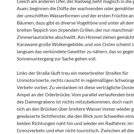
Gleich am anderen Ufer, der Radweg zieht magisch in die
Auen, beginnen die Düfte der wachsenden oder gemähte
der umschilften Wasserformen und der ersten Früchte an
Bäumen, dazu gibt es diverse Vogeltöne und unter all de
breiten Teppich von zirpenden Grillen, der nur manchmal 
Zimmerlautstärke abschwillt. Am Himmel ziehen gemächli
Karawane große Wolkengebilde, und von Osten scheint s
langsam das verkündete Gewitter zu nähern, das so gege
Sonnenuntergang zur Sache gehen soll.
Links der Straße läuft treu ein meterbreiter Streifen für
Unmotorisierte, rechts rauscht in regelmäßigen Schwüng
Verkehr vorbei. Zu verdanken ist diese verträgliche Dosie
Ampel an der Oderbrücke. Vom parallel verlaufenden bre
des Dammgrabens ist nichts mitzubekommen, doch nach l
sich an den Brücken über breitere Wasser immer wieder g
gewässerte Sichtfenster, die den Blick zum Schweifen ein
beiden Richtungen naht hin und wieder ein Radfahrer, im 
Grenzverkehr und eher nicht touristisch. Zwischen all di