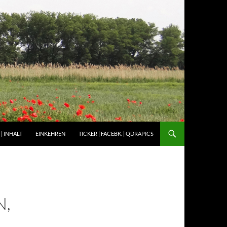
| INHALT
EINKEHREN
TICKER | FACEBK. | QDRAPICS
N,