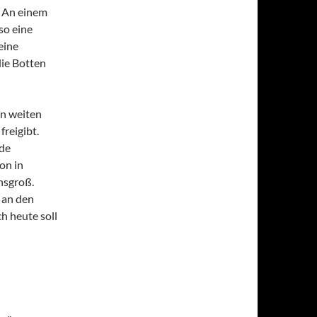
. An einem
so eine
eine
die Botten
en weiten
reigibt.
nde
on in
nsgroß.
 an den
h heute soll