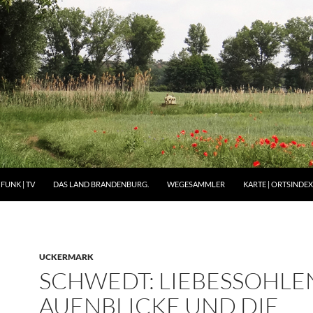
FUNK | TV
DAS LAND BRANDENBURG.
WEGESAMMLER
KARTE | ORTSINDEX 
UCKERMARK
SCHWEDT: LIEBESSOHLE
AUENBLICKE UND DIE