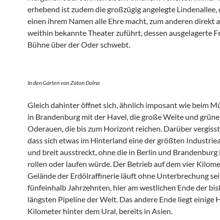
erhebend ist zudem die großzügig angelegte Lindenallee,
einen ihrem Namen alle Ehre macht, zum anderen direkt a
weithin bekannte Theater zuführt, dessen ausgelagerte Fr
Bühne über der Oder schwebt.
In den Gärten von Zaton Dolna
Gleich dahinter öffnet sich, ähnlich imposant wie beim
in Brandenburg mit der Havel, die große Weite und grüne
Oderauen, die bis zum Horizont reichen. Darüber vergisst
dass sich etwas im Hinterland eine der größten Industrie
und breit ausstreckt, ohne die in Berlin und Brandenbur
rollen oder laufen würde. Der Betrieb auf dem vier Kilom
Gelände der Erdölraffinerie läuft ohne Unterbrechung sei
fünfeinhalb Jahrzehnten, hier am westlichen Ende der bis
längsten Pipeline der Welt. Das andere Ende liegt einige
Kilometer hinter dem Ural, bereits in Asien.