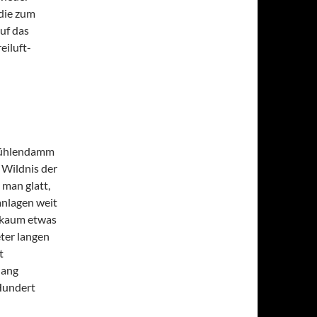
 die zum
uf das
eiluft-
 Mühlendamm
 Wildnis der
 man glatt,
anlagen weit
g kaum etwas
eter langen
t
lang
 Hundert