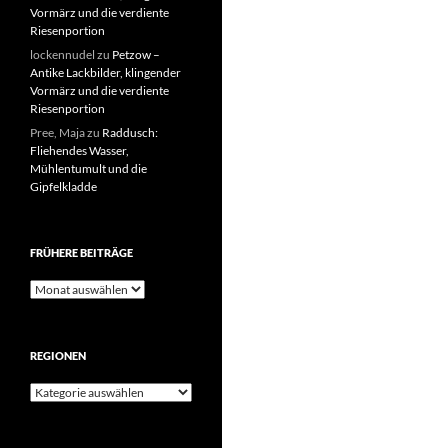
Vormärz und die verdiente
Riesenportion
lockennudel
zu
Petzow –
Antike Lackbilder, klingender
Vormärz und die verdiente
Riesenportion
Pree, Maja
zu
Raddusch:
Fliehendes Wasser,
Mühlentumult und die
Gipfelkladde
FRÜHERE BEITRÄGE
Frühere
Beiträge
REGIONEN
Regionen