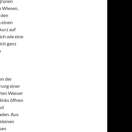
 grünen
n Wiesen,
 den
m einen
kurz auf
ch wie eine
ich ganz
n
en der
rung einer
iten Wasser
inks öffnen
ut
laden. Aus
kleinen
esen