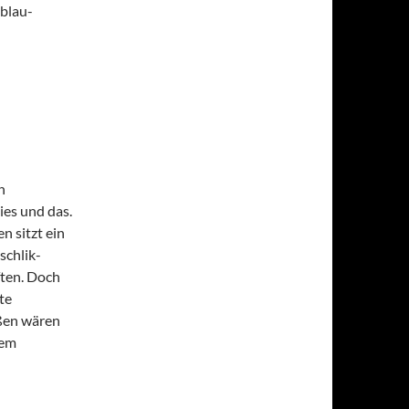
 blau-
n
ies und das.
n sitzt ein
schlik-
ften. Doch
te
eßen wären
dem