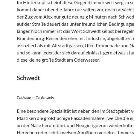
Im Hinterkopf scheint diese Gegend immer weit weg zu s
kommt daher über die Jahre nur selten vor, doch tatsächl
der Zug vom Alex nur gute neunzig Minuten nach Schwed
auf der Straße dauert das unter freundlichen Bedingungen
länger. Noch immer ist das Wort Schwedt selbst bei rege
Brandenburg-Reisenden eher mit Industrie, abgehalftert
assoziiert als mit Altstadtgassen, Ufer-Promenade und N
und so kann jeder, der sich darauf einlässt, gern etwas st
diese kleine große Stadt am Oderwasser.
Schwedt
Teichpaar im Tal der Liebe
Eine besondere Spezialität ist neben den im Stadtgebiet v
Plastiken die großflächige Fassadenmalerei, welche die e
an der Nase herumführt und Neugierige zum wiederholte
Hergehen oder schrittweisen Annähern verleitet. Immer 