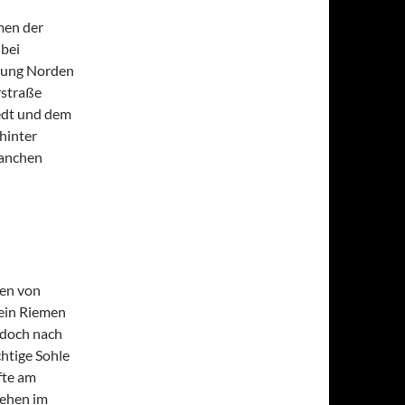
men der
 bei
htung Norden
rstraße
edt und dem
hinter
manchen
ten von
 ein Riemen
edoch nach
htige Sohle
fte am
tehen im