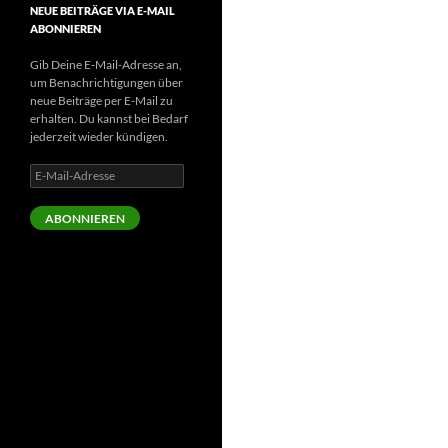
NEUE BEITRÄGE VIA E-MAIL
ABONNIEREN
Gib Deine E-Mail-Adresse an,
um Benachrichtigungen über
neue Beiträge per E-Mail zu
erhalten. Du kannst bei Bedarf
jederzeit wieder kündigen.
E-
Mail-
Adresse
ABONNIEREN