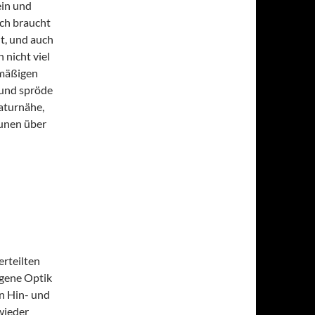
ein und
ich braucht
t, und auch
 nicht viel
lmäßigen
 und spröde
aturnähe,
aunen über
erteilten
igene Optik
n Hin- und
wieder