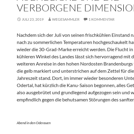
VERBORGENE DIMENSI
JULI 23, 2019
WEGESAMMLER
1 KOMMENTAR
Nachdem sich der Juli von seinen frischkühlen Einstand 
nach zu sommerlichen Temperaturen hochgeschaukelt hat,
wieder die 30-Grad-Marke erreicht werden. Die Flucht in
kühleren Winkel des Landes lässt sich hervorragend mit 
weiteren Anreise in den hohen Nordosten Brandenburgs 
die gelb markiert und unterstrichen auf dem Zettel für di
Jahreszeit stand. Dort, im immer wieder besonderen Unt
Odertal, hat kürzlich die Kanu-Saison begonnen, alles Geti
also ausgebrütet und grundlegend aufgezogen sein und 
empfindlich gegen die behutsamen Störungen des sanfte
Abend in den Oderauen