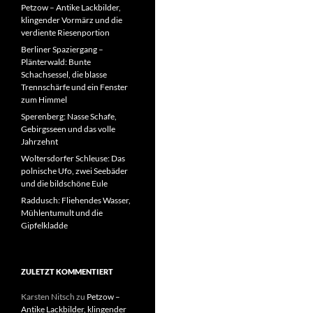
Petzow – Antike Lackbilder,
klingender Vormärz und die
verdiente Riesenportion
Berliner Spaziergang –
Plänterwald: Bunte
Schachsessel, die blasse
Trennschärfe und ein Fenster
zum Himmel
Sperenberg: Nasse Schafe,
Gebirgsseen und das volle
Jahrzehnt
Woltersdorfer Schleuse: Das
polnische Ufo, zwei Seebäder
und die bildschöne Eule
Raddusch: Fliehendes Wasser,
Mühlentumult und die
Gipfelkladde
ZULETZT KOMMENTIERT
Karsten Nitsch
zu
Petzow –
Antike Lackbilder, klingender