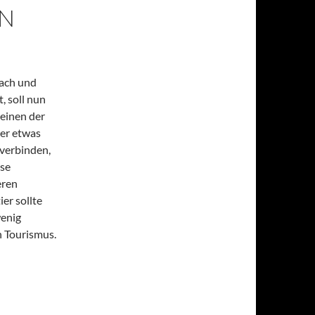
ON
nach und
 soll nun
 einen der
der etwas
verbinden,
ese
eren
er sollte
wenig
n Tourismus.