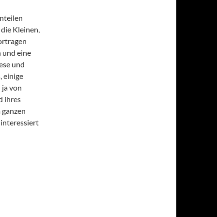
nteilen
die Kleinen,
ortragen
n und eine
iese und
, einige
 ja von
d ihres
m ganzen
interessiert