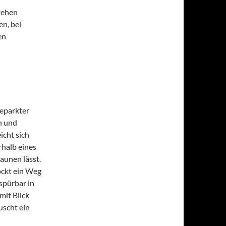
tehen
n, bei
en
geparkter
n und
icht sich
rhalb eines
aunen lässt.
lockt ein Weg
spürbar in
mit Blick
uscht ein