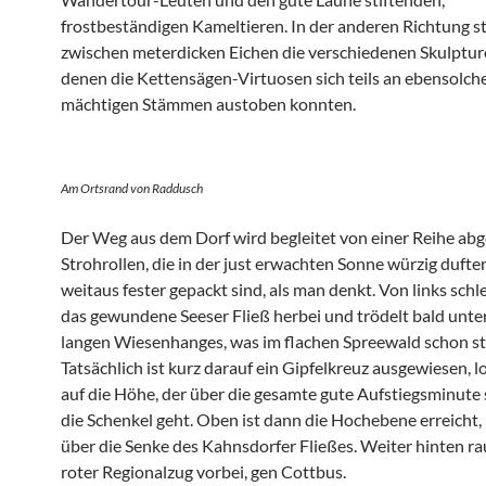
frostbeständigen Kameltieren. In der anderen Richtung s
zwischen meterdicken Eichen die verschiedenen Skulpture
denen die Kettensägen-Virtuosen sich teils an ebensolch
mächtigen Stämmen austoben konnten.
Am Ortsrand von Raddusch
Der Weg aus dem Dorf wird begleitet von einer Reihe ab
Strohrollen, die in der just erwachten Sonne würzig dufte
weitaus fester gepackt sind, als man denkt. Von links schle
das gewundene Seeser Fließ herbei und trödelt bald unte
langen Wiesenhanges, was im flachen Spreewald schon st
Tatsächlich ist kurz darauf ein Gipfelkreuz ausgewiesen, 
auf die Höhe, der über die gesamte gute Aufstiegsminute 
die Schenkel geht. Oben ist dann die Hochebene erreicht, 
über die Senke des Kahnsdorfer Fließes. Weiter hinten ra
roter Regionalzug vorbei, gen Cottbus.