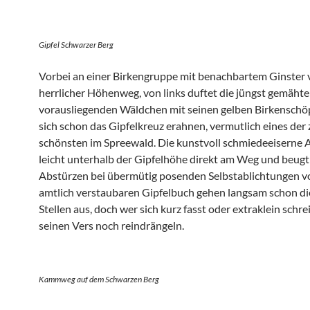
Gipfel Schwarzer Berg
Vorbei an einer Birkengruppe mit benachbartem Ginster v
herrlicher Höhenweg, von links duftet die jüngst gemähte
vorausliegenden Wäldchen mit seinen gelben Birkenschöp
sich schon das Gipfelkreuz erahnen, vermutlich eines der
schönsten im Spreewald. Die kunstvoll schmiedeeiserne A
leicht unterhalb der Gipfelhöhe direkt am Weg und beugt
Abstürzen bei übermütig posenden Selbstablichtungen v
amtlich verstaubaren Gipfelbuch gehen langsam schon d
Stellen aus, doch wer sich kurz fasst oder extraklein schre
seinen Vers noch reindrängeln.
Kammweg auf dem Schwarzen Berg