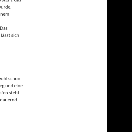
wurde.
einem
 Das
lässt sich
wohl schon
eg und eine
fen steht
usdauernd