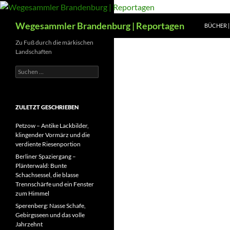
Zum
Inhalt
Suchen
Wegesammler Brandenburg | Reportagen
BÜCHER | 
springen
Zu Fuß durch die märkischen
Landschaften
Suchen
nach:
ZULETZT GESCHRIEBEN
Petzow – Antike Lackbilder,
klingender Vormärz und die
verdiente Riesenportion
Berliner Spaziergang –
Plänterwald: Bunte
Schachsessel, die blasse
Trennschärfe und ein Fenster
zum Himmel
Sperenberg: Nasse Schafe,
Gebirgsseen und das volle
Jahrzehnt