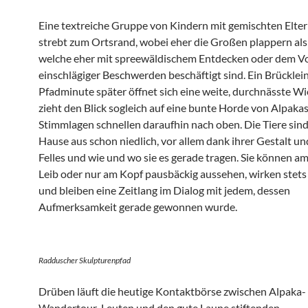
Eine textreiche Gruppe von Kindern mit gemischten Elter
strebt zum Ortsrand, wobei eher die Großen plappern als 
welche eher mit spreewäldischem Entdecken oder dem V
einschlägiger Beschwerden beschäftigt sind. Ein Brücklei
Pfadminute später öffnet sich eine weite, durchnässte W
zieht den Blick sogleich auf eine bunte Horde von Alpakas
Stimmlagen schnellen daraufhin nach oben. Die Tiere sind
Hause aus schon niedlich, vor allem dank ihrer Gestalt un
Felles und wie und wo sie es gerade tragen. Sie können a
Leib oder nur am Kopf pausbäckig aussehen, wirken stets 
und bleiben eine Zeitlang im Dialog mit jedem, dessen
Aufmerksamkeit gerade gewonnen wurde.
Radduscher Skulpturenpfad
Drüben läuft die heutige Kontaktbörse zwischen Alpaka-
Wandertour-Leuten und den gute Laune stiftenden,