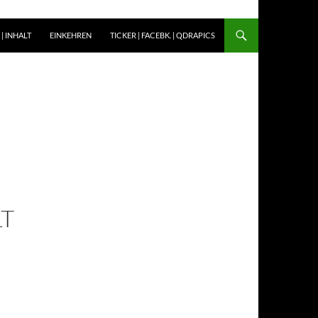
| INHALT
EINKEHREN
TICKER | FACEBK. | QDRAPICS
S
T