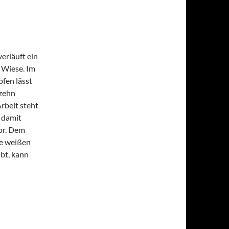
erläuft ein
 Wiese. Im
fen lässt
 zehn
rbeit steht
 damit
or. Dem
ie weißen
ibt, kann