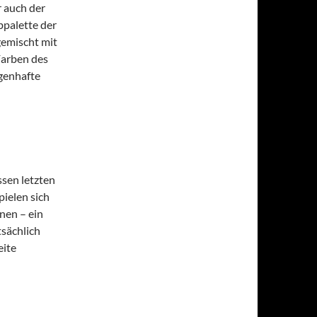
r auch der
bpalette der
emischt mit
Farben des
agenhafte
ssen letzten
ielen sich
nen – ein
tsächlich
eite