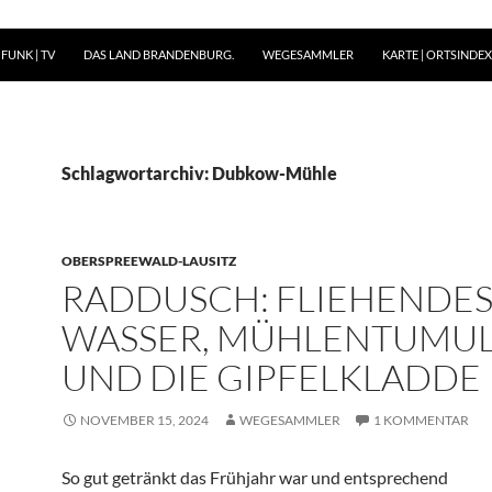
FUNK | TV
DAS LAND BRANDENBURG.
WEGESAMMLER
KARTE | ORTSINDEX 
Schlagwortarchiv: Dubkow-Mühle
OBERSPREEWALD-LAUSITZ
RADDUSCH: FLIEHENDE
WASSER, MÜHLENTUMUL
UND DIE GIPFELKLADDE
NOVEMBER 15, 2024
WEGESAMMLER
1 KOMMENTAR
So gut getränkt das Frühjahr war und entsprechend