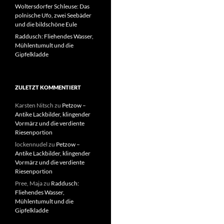
Woltersdorfer Schleuse: Das
polnische Ufo, zwei Seebäder
und die bildschöne Eule
Raddusch: Fliehendes Wasser,
Mühlentumult und die
Gipfelkladde
ZULETZT KOMMENTIERT
Karsten Nitsch
zu
Petzow –
Antike Lackbilder, klingender
Vormärz und die verdiente
Riesenportion
lockennudel
zu
Petzow –
Antike Lackbilder, klingender
Vormärz und die verdiente
Riesenportion
Pree, Maja
zu
Raddusch:
Fliehendes Wasser,
Mühlentumult und die
Gipfelkladde