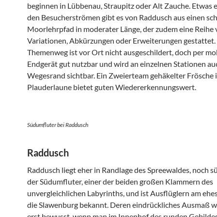
beginnen in Lübbenau, Straupitz oder Alt Zauche. Etwas 
den Besucherströmen gibt es von Raddusch aus einen sc
Moorlehrpfad in moderater Länge, der zudem eine Reihe
Variationen, Abkürzungen oder Erweiterungen gestattet.
Themenweg ist vor Ort nicht ausgeschildert, doch per m
Endgerät gut nutzbar und wird an einzelnen Stationen a
Wegesrand sichtbar. Ein Zweierteam gehäkelter Frösche 
Plauderlaune bietet guten Wiedererkennungswert.
Südumfluter bei Raddusch
Raddusch
Raddusch liegt eher in Randlage des Spreewaldes, noch sü
der Südumfluter, einer der beiden großen Klammern des
unvergleichlichen Labyrinths, und ist Ausflüglern am ehe
die Slawenburg bekannt. Deren eindrückliches Ausmaß w
erst bewusst, wenn man im Innenhof des runden Gebildes