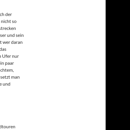
ch der
 nicht so
strecken
ser und sein
st wer daran
 das
n Ufer nur
in paar
lichtem,
 setzt man
e und
ndtouren