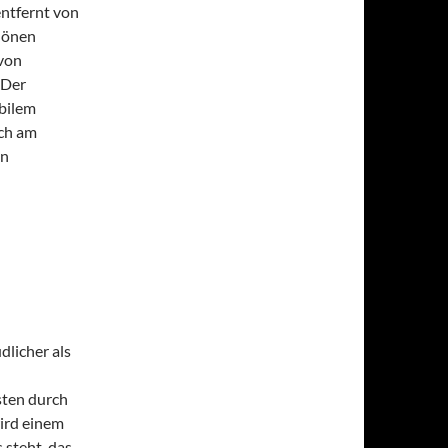
entfernt von
hönen
 von
 Der
obilem
uch am
in
dlicher als
sten durch
ird einem
 steht, das