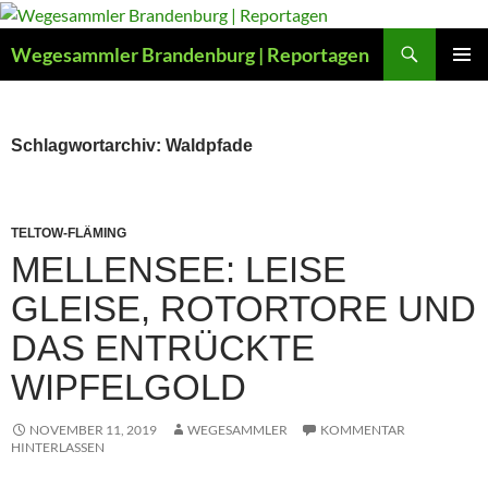
Zum
Inhalt
Suchen
Wegesammler Brandenburg | Reportagen
springen
PRIMÄR
MENÜ
Schlagwortarchiv: Waldpfade
TELTOW-FLÄMING
MELLENSEE: LEISE
GLEISE, ROTORTORE UND
DAS ENTRÜCKTE
WIPFELGOLD
NOVEMBER 11, 2019
WEGESAMMLER
KOMMENTAR
HINTERLASSEN