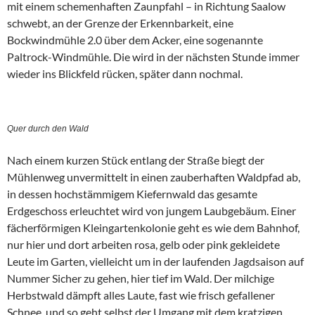
mit einem schemenhaften Zaunpfahl – in Richtung Saalow
schwebt, an der Grenze der Erkennbarkeit, eine
Bockwindmühle 2.0 über dem Acker, eine sogenannte
Paltrock-Windmühle. Die wird in der nächsten Stunde immer
wieder ins Blickfeld rücken, später dann nochmal.
Quer durch den Wald
Nach einem kurzen Stück entlang der Straße biegt der
Mühlenweg unvermittelt in einen zauberhaften Waldpfad ab,
in dessen hochstämmigem Kiefernwald das gesamte
Erdgeschoss erleuchtet wird von jungem Laubgebäum. Einer
fächerförmigen Kleingartenkolonie geht es wie dem Bahnhof,
nur hier und dort arbeiten rosa, gelb oder pink gekleidete
Leute im Garten, vielleicht um in der laufenden Jagdsaison auf
Nummer Sicher zu gehen, hier tief im Wald. Der milchige
Herbstwald dämpft alles Laute, fast wie frisch gefallener
Schnee, und so geht selbst der Umgang mit dem kratzigen