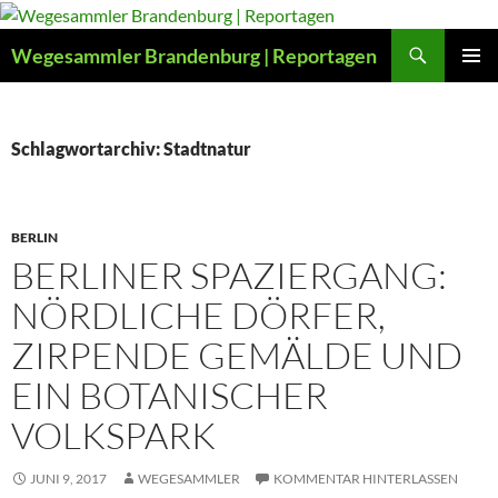
Zum
Inhalt
Suchen
Wegesammler Brandenburg | Reportagen
springen
PRIMÄR
MENÜ
Schlagwortarchiv: Stadtnatur
BERLIN
BERLINER SPAZIERGANG:
NÖRDLICHE DÖRFER,
ZIRPENDE GEMÄLDE UND
EIN BOTANISCHER
VOLKSPARK
JUNI 9, 2017
WEGESAMMLER
KOMMENTAR HINTERLASSEN