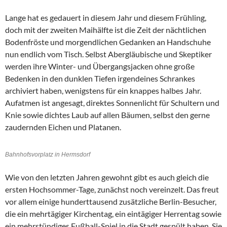
Lange hat es gedauert in diesem Jahr und diesem Frühling,
doch mit der zweiten Maihälfte ist die Zeit der nächtlichen
Bodenfröste und morgendlichen Gedanken an Handschuhe
nun endlich vom Tisch. Selbst Abergläubische und Skeptiker
werden ihre Winter- und Übergangsjacken ohne große
Bedenken in den dunklen Tiefen irgendeines Schrankes
archiviert haben, wenigstens für ein knappes halbes Jahr.
Aufatmen ist angesagt, direktes Sonnenlicht für Schultern und
Knie sowie dichtes Laub auf allen Bäumen, selbst den gerne
zaudernden Eichen und Platanen.
Bahnhofsvorplatz in Hermsdorf
Wie von den letzten Jahren gewohnt gibt es auch gleich die
ersten Hochsommer-Tage, zunächst noch vereinzelt. Das freut
vor allem einige hunderttausend zusätzliche Berlin-Besucher,
die ein mehrtägiger Kirchentag, ein eintägiger Herrentag sowie
ein mehrstündiges Fußball-Spiel in die Stadt gespült haben. Sie