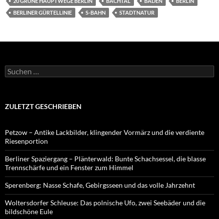
20 GRÜNE HAUPTWEGE BERLIN
BACHTAL
BADEN
BERLIN
BERLINER GÜRTELLINIE
S-BAHN
STADTNATUR
Suchen
nach:
ZULETZT GESCHRIEBEN
Petzow – Antike Lackbilder, klingender Vormärz und die verdiente
Riesenportion
Berliner Spaziergang – Plänterwald: Bunte Schachsessel, die blasse
Trennschärfe und ein Fenster zum Himmel
Sperenberg: Nasse Schafe, Gebirgsseen und das volle Jahrzehnt
Woltersdorfer Schleuse: Das polnische Ufo, zwei Seebäder und die
bildschöne Eule