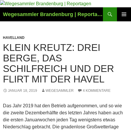
Zum
Inhalt
Suchen
Wegesammler Brandenburg | Reportagen
springen
PRIMÄR
MENÜ
HAVELLAND
KLEIN KREUTZ: DREI
BERGE, DAS
SCHILFREICH UND DER
FLIRT MIT DER HAVEL
JANUAR 18, 2019
WEGESAMMLER
4 KOMMENTARE
Das Jahr 2019 hat den Betrieb aufgenommen, und so wie
die zweite Dezemberhälfte des letzten Jahres haben auch
die ersten Januarwochen jeden Tag wenigstens etwas
Niederschlag gebracht. Die gnadenlose Großwetterlage