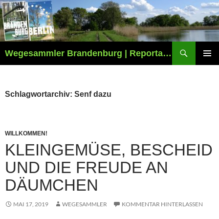
Zum
Inhalt
springen
Suchen
Wegesammler Brandenburg | Reportagen
PRIMÄR
MENÜ
Schlagwortarchiv: Senf dazu
WILLKOMMEN!
KLEINGEMÜSE, BESCHEID
UND DIE FREUDE AN
DÄUMCHEN
MAI 17, 2019
WEGESAMMLER
KOMMENTAR HINTERLASSEN