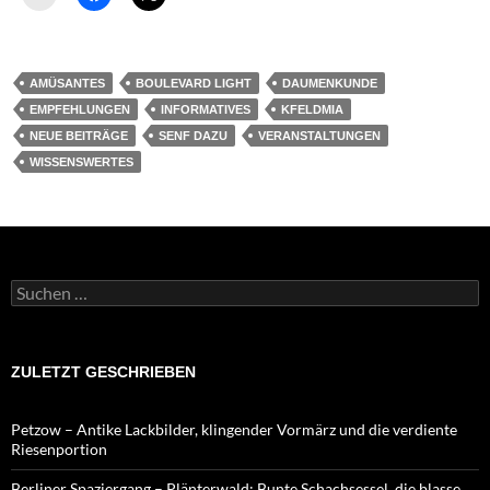
AMÜSANTES
BOULEVARD LIGHT
DAUMENKUNDE
EMPFEHLUNGEN
INFORMATIVES
KFELDMIA
NEUE BEITRÄGE
SENF DAZU
VERANSTALTUNGEN
WISSENSWERTES
Suchen
nach:
ZULETZT GESCHRIEBEN
Petzow – Antike Lackbilder, klingender Vormärz und die verdiente
Riesenportion
Berliner Spaziergang – Plänterwald: Bunte Schachsessel, die blasse